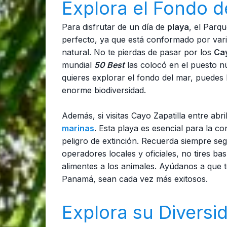
Explora el Fondo d
Para disfrutar de un día de
playa
, el Parq
perfecto, ya que está conformado por vari
natural. No te pierdas de pasar por los
Cay
mundial
50 Best
las colocó en el puesto n
quieres explorar el fondo del mar, puedes
enorme biodiversidad.
Además, si visitas Cayo Zapatilla entre abr
marinas
. Esta playa es esencial para la co
peligro de extinción. Recuerda siempre seg
operadores locales y oficiales, no tires b
alimentes a los animales. Ayúdanos a que 
Panamá, sean cada vez más exitosos.
Explora su Diversi