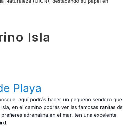
e la Naturaleza (UICN), destacando su papel en
ino Isla
de Playa
y bosque, aquí podrás hacer un pequeño sendero que
a isla, en el camino podrás ver las famosas ranitas de
 prefieres adrenalina en el mar, ten una excelente
ard
.