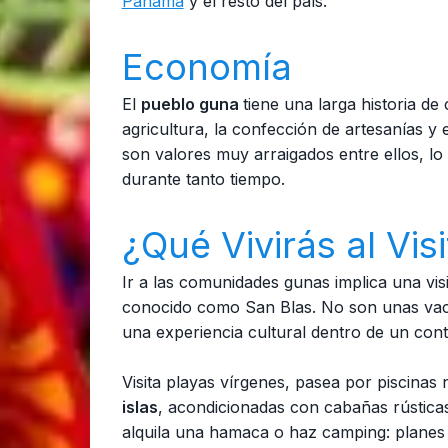
Panamá
y el resto del país.
Economía
El
pueblo guna
tiene una larga historia d
agricultura, la confección de artesanías y 
son valores muy arraigados entre ellos, lo
durante tanto tiempo.
¿Qué Vivirás al Vis
Ir a las comunidades gunas implica una vis
conocido como San Blas. No son unas vacac
una experiencia cultural dentro de un con
Visita playas vírgenes, pasea por piscinas
islas
, acondicionadas con cabañas rústicas
alquila una hamaca o haz camping: planes i