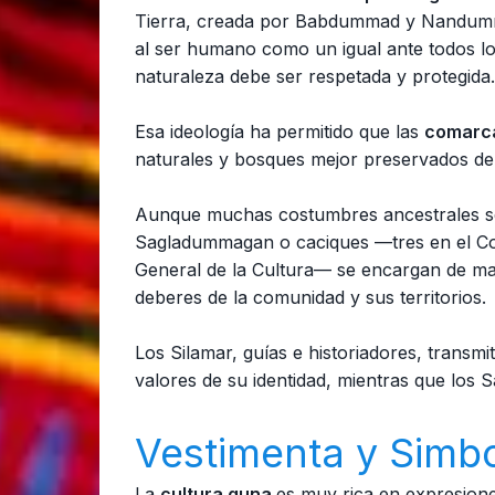
Tierra, creada por Babdummad y Nandumma
al ser humano como un igual ante todos los
naturaleza debe ser respetada y protegida.
Esa ideología ha permitido que las
comarc
naturales y bosques mejor preservados del
Aunque muchas costumbres ancestrales se
Sagladummagan o caciques —tres en el Co
General de la Cultura— se encargan de man
deberes de la comunidad y sus territorios.
Los Silamar, guías e historiadores, transmit
valores de su identidad, mientras que los
Vestimenta y Simb
La
cultura guna
es muy rica en expresione