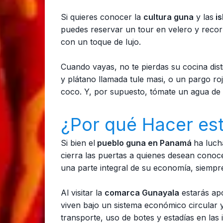
Si quieres conocer la
cultura guna
y las
is
puedes reservar un tour en velero y recorr
con un toque de lujo.
Cuando vayas, no te pierdas su cocina dis
y plátano llamada tule masi, o un pargo 
coco. Y, por supuesto, tómate un agua de p
¿Por qué Hacer est
Si bien el
pueblo guna en Panamá
ha luch
cierra las puertas a quienes desean conoce
una parte integral de su economía, siempr
Al visitar la
comarca Gunayala
estarás apo
viven bajo un sistema económico circular 
transporte, uso de botes y estadías en las i