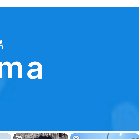
a
ama