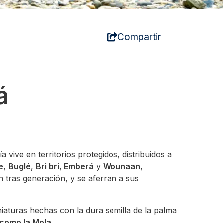
Compartir
á
a vive en territorios protegidos, distribuidos a
e
,
Buglé
,
Bri bri
,
Emberá
y
Wounaan
,
n tras generación, y se aferran a sus
niaturas hechas con la dura semilla de la palma
 como la Mola
.