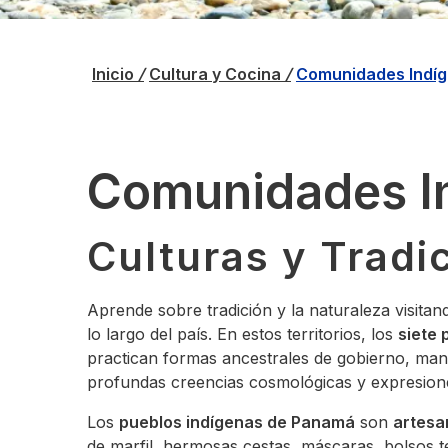
Inicio
/
Cultura y Cocina
/
Comunidades Indí
Comunidades I
Culturas y Tradi
Aprende sobre tradición y la naturaleza visita
lo largo del país. En estos territorios, los
siete 
practican formas ancestrales de gobierno, mant
profundas creencias cosmológicas y expresione
Los
pueblos indígenas de Panamá
son
artesa
de marfil, hermosas cestas, máscaras, bolsos te