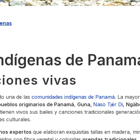
genas
ndígenas de Panam
ciones vivas
ndo una de las
comunidades indígenas de Panamá
. La mayorí
pueblos originarios de Panamá
,
Guna
,
Naso Tjër Di
,
Ngäb
ienen vivos sus bailes y canciones tradicionales generació
s culturales.
nos expertos
que elaboran exquisitas tallas en madera, mi
jidos con fibra vegetal y coloridas
prendas tradicionales,