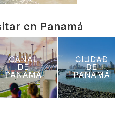
sitar en Panamá
CANAL
CIUDAD
DE
DE
PANAMÁ
PANAMÁ