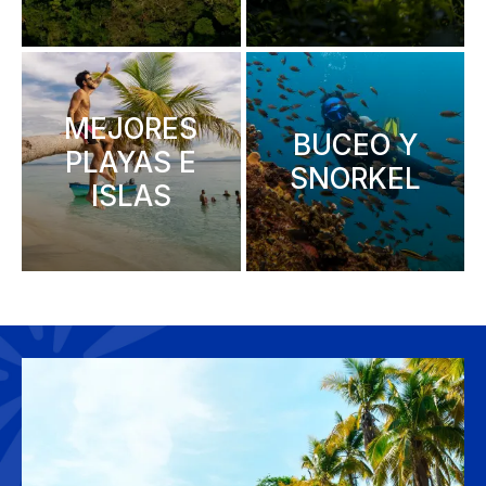
MEJORES
BUCEO Y
PLAYAS E
SNORKEL
ISLAS