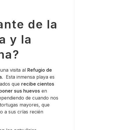
nte de la
a y la
na?
na visita al
Refugio de
a
. Esta inmensa playa es
giados que
recibe cientos
 poner sus huevos
en
ependiendo de cuando nos
 tortugas mayores, que
o a sus crías recién