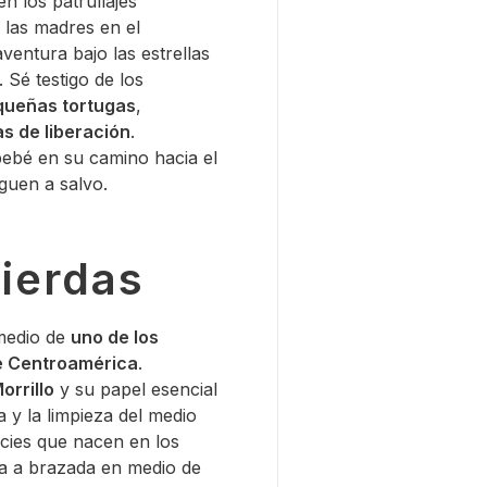
n los patrullajes
 las madres en el
entura bajo las estrellas
 Sé testigo de los
queñas tortugas
,
s de liberación
.
ebé en su camino hacia el
guen a salvo.
Pierdas
medio de
uno de los
e Centroamérica
.
orrillo
y su papel esencial
a y la limpieza del medio
cies que nacen en los
a a brazada en medio de