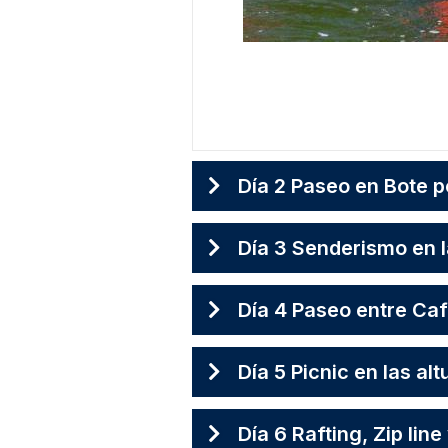
Día 2 Paseo en Bote po
Día 3 Senderismo en l
Día 4 Paseo entre Ca
Día 5 Picnic en las alt
Día 6 Rafting, Zip lin