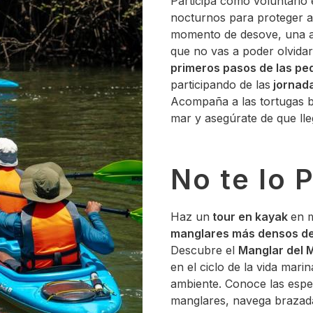
Participa cómo voluntario e
nocturnos para proteger a
momento de desove, una av
que no vas a poder olvidar.
primeros pasos de las pe
participando de las
jornada
Acompaña a las tortugas b
mar y asegúrate de que lle
No te lo 
Haz un
tour en kayak
en 
manglares más densos d
Descubre el
Manglar del M
en el ciclo de la vida marin
ambiente. Conoce las espe
manglares, navega brazad