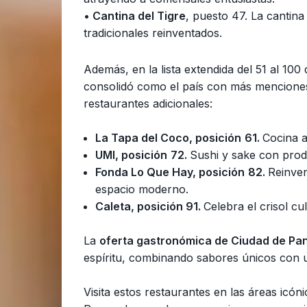
• Cantina del Tigre
,
puesto 47. La cantina
tradicionales reinventados.
Además, en la lista extendida del 51 al 100
consolidó como el país con más menciones
restaurantes adicionales:
La Tapa del Coco, posición
61.
Cocina a
UMI, posición
72.
Sushi y sake con prod
Fonda Lo Que Hay,
posición
82.
Reinven
espacio moderno.
Caleta, posición 91.
Celebra el crisol c
La
oferta gastronómica de Ciudad de P
espíritu, combinando sabores únicos con u
Visita estos restaurantes en las áreas icó