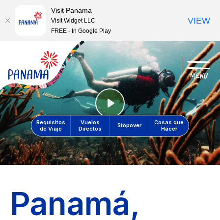
Visit Panama
VIEW
Visit Widget LLC
FREE - In Google Play
menu
Play
Requisitos
Vuelos
Cosas que
Stopover
de Viaje
Directos
Hacer
Panamá,